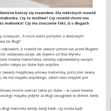
ałżeństw kończy się rozwodem. Dla niektórych rozwód
 małżonka. Czy to możliwe? Czy rozwód chroni nas
zez małżonka? Czy ma znaczenie fakt, iż o długach
y rozwiązań... A może warto pomyśleć o właściwym
ią się długi?
powiem, iż rozwód nie zawsze uchroni nas przed długami
ość ustawowa ustaje, ale dopiero od dnia Wyroku
 czasie trwania małżeństwa, niestety odpowiadamy naszym
stko nabyte po ślubie było wspólne.
 zawarły majątkową umowę małżeńską, potocznie zwaną
em, nie ma majątku wspólnego, zatem nasz majątek jest
ej można zawrzeć także po ślubie – w czasie trwania
szego majątku jedynie za długi zaciągnięte w okresie, kiedy
ugi małżonka wtedy, kiedy bank, czy osoba bądź