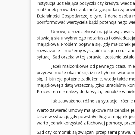
instytucja udzielająca pożyczki czy kredytu wiedz
małżonek prowadzi działalność gospodarczą powinn
Działalności Gospodarczej o tym, iż dana osoba 
poinformować wierzyciela bądź potencjalnego wier
Umowę o rozdzielność majątkową zawieramy 
stawiają się u wybranego notariusza i oświadczają,
majątkowa. Problem pojawia się, gdy małżonek j
rozwiązanie – możemy wystąpić do sądu o ustanow
sytuacji Sąd orzeka w tej sprawie i zostanie usta
Jeżeli małżonkowie od pewnego czasu mieli pr
przyczyn może okazać się, iż nie było nic wiadom
się, iż istnieje potężne zadłużenie, wtedy także 
majątkowej z datą wsteczną, gdyż utraciliśmy kon
Proces ten nie należy do łatwych, jednakże w nie
Jak zauważono, różne są sytuacje i różnie 
Warto zawierać umowy majątkowe małżeńskie jes
także w sytuacji, gdy powstały długi a majątek je
warto jednak korzystać z fachowej pomocy, prze
Sąd czy komornik są związani przepisami prawa,