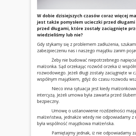
W dobie dzisiejszych czasów coraz więcej m
jest także pomysłem ucieczki przed długami
przed długami, które zostały zaciągnięte pr
wiedzieliśmy lub nie?
Gdy stykamy się z problemem zadłużenia, szukam
zabezpieczeniu nas i naszego majątku zanim pojaw
Żeby nie budować niepotrzebnego napięcia od
małżonka. Sąd orzekając rozwód orzeka iż wspóln
rozwodowego. Jeżeli długi zostały zaciągnięte w
wspólnym majątkiem, gdyż do czasu rozwodu wszy
Nieco inna sytuacja jest kiedy małżonkowie
intercyzą. Jeżeli umowa była zawarta przed ślub
bezpieczny.
Umowę o ustanowienie rozdzielności majątkow
małżeństwa, jednakże wtedy nie odpowiadamy z na
była wspólność majątkowa małżeńska.
Pamiętajmy jednak, iż nie odpowiadamy za dł