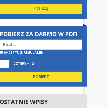
POBIERZ ZA DARMO W PDF!
AKCEPTUJĘ
REGULAMIN
- CZTERY = -2
OSTATNIE WPISY