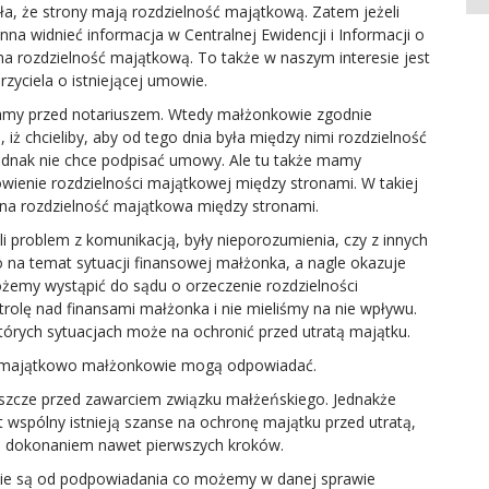
iała, że strony mają rozdzielność majątkową. Zatem jeżeli
a widnieć informacja w Centralnej Ewidencji i Informacji o
ma rozdzielność majątkową. To także w naszym interesie jest
zyciela o istniejącej umowie.
przed notariuszem. Wtedy małżonkowie zgodnie
 iż chcieliby, aby od tego dnia była między nimi rozdzielność
ednak nie chce podpisać umowy. Ale tu także mamy
ienie rozdzielności majątkowej między stronami. W takiej
lona rozdzielność majątkowa między stronami.
oblem z komunikacją, były nieporozumienia, czy z innych
o na temat sytuacji finansowej małżonka, a nagle okazuje
możemy wystąpić do sądu o orzeczenie rozdzielności
trolę nad finansami małżonka i nie mieliśmy na nie wpływu.
których sytuacjach może na ochronić przed utratą majątku.
majątkowo małżonkowie mogą odpowiadać.
zcze przed zawarciem związku małżeńskiego. Jednakże
st wspólny istnieją szanse na ochronę majątku przed utratą,
d dokonaniem nawet pierwszych kroków.
 nie są od podpowiadania co możemy w danej sprawie