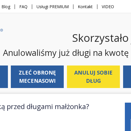
Blog
FAQ
Usługi PREMIUM
Kontakt
VIDEO
Skorzystało
Anulowaliśmy już długi na kwotę
ZLEĆ OBRONĘ
ANULUJ SOBIE
MECENASOWI
DŁUG
zką przed długami małżonka?