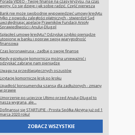
Porada VIDEO - Twoje finanse na czasy kryzysu, na czas
wojny. Co się dzieje i jak sobie radzić. Część pierwsza
Bank nie może swobodnie wypowiedzieć umowy kredytu
tylko z powodu zaległości płatniczych - stwierdził Sąd
uwzględniając apelację Prawników Fundacji Anioły
Sprawiedliwości i Anuluj-Dlug.pl
Spłaciłeś umowę kredytu? Odzyskaj szybko pieniądze
utopione w banku i popraw swoją wiarygodność
finansową
Czas koronawirusa - zadbaj o swoje finanse
Kiedy egzekucję komorniczą można unieważnić i
odzyskać zabrane nam pieniądze
Uwaga na przedświątecznych oszustów
Licytacje komornicze krok po kroku
Upadłość konsumencka szansą dla zadłużonych - zmiany
w prawie
Umorzenie po ucieczce Ultimo przed Anuluj-Dlug.pl to
nasza wygrana, ale...
Dofinansuj się STARTUPIE - Prosta Spółka Akcyjna już od 1
marca 2020 roku!
ZOBACZ WSZYSTKIE