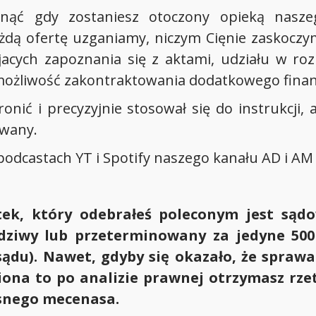
ąć gdy zostaniesz otoczony opieką nasz
dą ofertę uzganiamy, niczym Cięnie zaskoczy
ych zapoznania się z aktami, udziału w rozpr
żliwość zakontraktowania dodatkowego finan
ronić i precyzyjnie stosował się do instrukc
owany.
podcastach YT i Spotify naszego kanału AD i AM
istek, który odebrałeś poleconym jest są
ziwy lub przeterminowany za jedyne 500 
ądu). Nawet, gdyby się okazało, że sprawa 
ona to po analizie prawnej otrzymasz rzet
łasnego mecenasa.