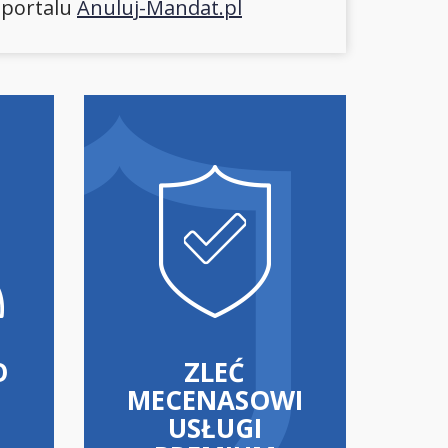
 portalu
Anuluj-Mandat.pl
O
ZLEĆ
MECENASOWI
USŁUGI