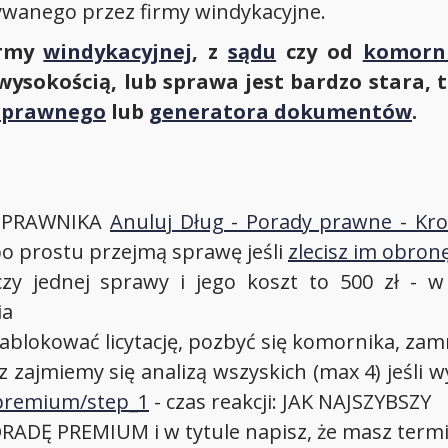
anego przez firmy windykacyjne.
irmy
windykacyjnej
, z
sądu
czy od
komorn
 wysokością, lub sprawa jest bardzo stara, 
 prawnego
lub
generatora dokumentów
.
AJ PRAWNIKA
Anuluj Dług - Porady prawne - Krok
 po prostu przejmą sprawę jeśli
zlecisz im obro
y jednej sprawy i jego koszt to 500 zł - w
ia
zablokować licytację, pozbyć się komornika, zamr
asz zajmiemy się analizą wszyskich (max 4) jeś
e_premium/step_1
- czas reakcji: JAK NAJSZYBSZY
ORADĘ PREMIUM i w tytule napisz, że masz term