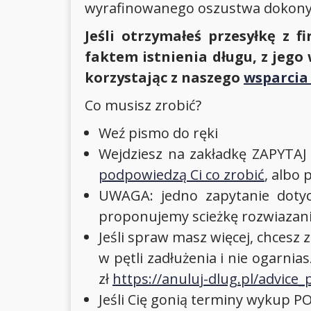
wyrafinowanego oszustwa dokonyw
Jeśli otrzymałeś przesyłkę z f
faktem istnienia długu, z jego
korzystając z naszego
wsparcia
Co musisz zrobić?
Weź pismo do ręki
Wejdziesz na zakładkę ZAPYT
podpowiedzą Ci co zrobić
, albo
UWAGA: jedno zapytanie dotycz
proponujemy scieżkę rozwiazan
Jeśli spraw masz więcej, chcesz 
w pętli zadłużenia i nie ogarni
zł
https://anuluj-dlug.pl/advic
Jeśli Cię gonią terminy wykup P