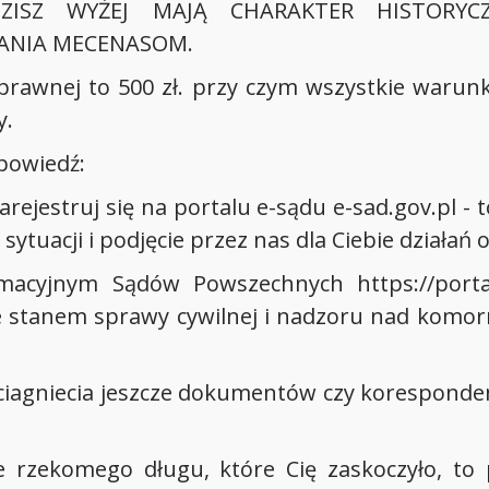
ZISZ WYŻEJ MAJĄ CHARAKTER HISTORYC
ANIA MECENASOM.
prawnej to 500 zł. przy czym wszystkie warun
y.
powiedź:
 zarejestruj się na portalu e-sądu e-sad.gov.pl - 
tuacji i podjęcie przez nas dla Ciebie działań
rmacyjnym Sądów Powszechnych https://portal.
 stanem sprawy cywilnej i nadzoru nad komor
ciagniecia jeszcze dokumentów czy korespondenc
e rzekomego długu, które Cię zaskoczyło, to 