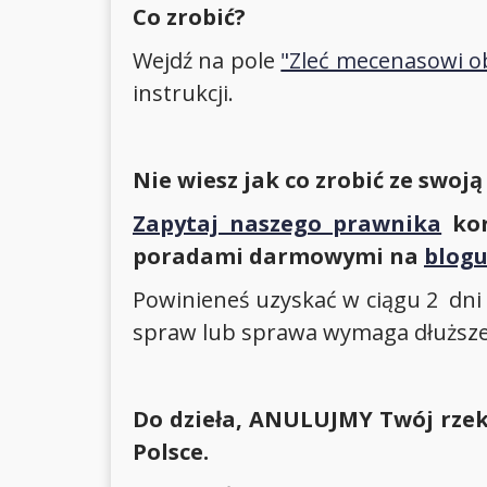
Co zrobić?
Wejdź na pole
"Zleć mecenasowi 
instrukcji.
Nie wiesz jak co zrobić ze swoj
Zapytaj naszego prawnika
kor
poradami darmowymi na
blog
Powinieneś uzyskać w ciągu 2 dni 
spraw lub sprawa wymaga dłuższej
Do dzieła, ANULUJMY Twój rz
Polsce.