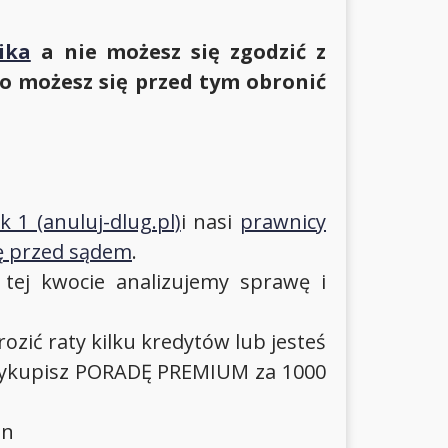
ika
a nie możesz się zgodzić z
to możesz się przed tym obronić
 1 (anuluj-dlug.pl)
i nasi
prawnicy
nę przed sądem
.
 tej kwocie analizujemy sprawę i
ozić raty kilku kredytów lub jesteś
li wykupisz PORADĘ PREMIUM za 1000
in