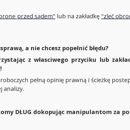
obronę przed sądem"
lub na zakładkę
"zleć obr
ą sprawą, a nie chcesz popełnić błędu?
zystając z własciwego przyciku lub zakła
u
!
roboczych pełną opinię prawną i ścieżkę postepo
 analizy.
ekomy DŁUG dokopując manipulantom za po