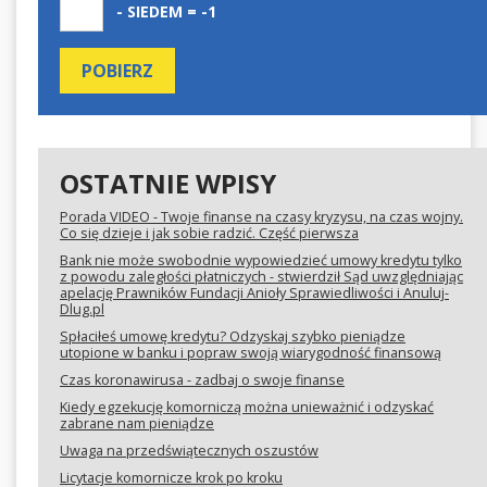
- SIEDEM = -1
OSTATNIE WPISY
Porada VIDEO - Twoje finanse na czasy kryzysu, na czas wojny.
Co się dzieje i jak sobie radzić. Część pierwsza
Bank nie może swobodnie wypowiedzieć umowy kredytu tylko
z powodu zaległości płatniczych - stwierdził Sąd uwzględniając
apelację Prawników Fundacji Anioły Sprawiedliwości i Anuluj-
Dlug.pl
Spłaciłeś umowę kredytu? Odzyskaj szybko pieniądze
utopione w banku i popraw swoją wiarygodność finansową
Czas koronawirusa - zadbaj o swoje finanse
Kiedy egzekucję komorniczą można unieważnić i odzyskać
zabrane nam pieniądze
Uwaga na przedświątecznych oszustów
Licytacje komornicze krok po kroku