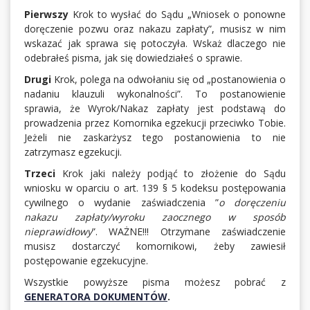
Pierwszy
Krok to wysłać do Sądu „Wniosek o ponowne
doręczenie pozwu oraz nakazu zapłaty”, musisz w nim
wskazać jak sprawa się potoczyła. Wskaż dlaczego nie
odebrałeś pisma, jak się dowiedziałeś o sprawie.
Drugi
Krok, polega na odwołaniu się od „postanowienia o
nadaniu klauzuli wykonalności”. To postanowienie
sprawia, że Wyrok/Nakaz zapłaty jest podstawą do
prowadzenia przez Komornika egzekucji przeciwko Tobie.
Jeżeli nie zaskarżysz tego postanowienia to nie
zatrzymasz egzekucji.
Trzeci
Krok jaki należy podjąć to złożenie do Sądu
wniosku w oparciu o art. 139 § 5 kodeksu postępowania
cywilnego o wydanie zaświadczenia ”
o doręczeniu
nakazu zapłaty/wyroku zaocznego w sposób
nieprawidłowy
”. WAŻNE!!! Otrzymane zaświadczenie
musisz dostarczyć komornikowi, żeby zawiesił
postępowanie egzekucyjne.
Wszystkie powyższe pisma możesz pobrać z
GENERATORA DOKUMENTÓW
.