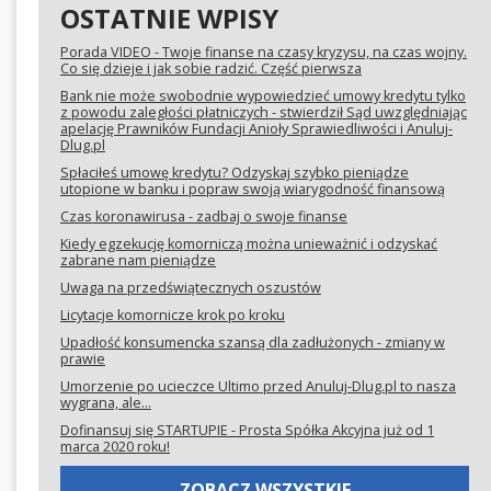
OSTATNIE WPISY
Porada VIDEO - Twoje finanse na czasy kryzysu, na czas wojny.
Co się dzieje i jak sobie radzić. Część pierwsza
Bank nie może swobodnie wypowiedzieć umowy kredytu tylko
z powodu zaległości płatniczych - stwierdził Sąd uwzględniając
apelację Prawników Fundacji Anioły Sprawiedliwości i Anuluj-
Dlug.pl
Spłaciłeś umowę kredytu? Odzyskaj szybko pieniądze
utopione w banku i popraw swoją wiarygodność finansową
Czas koronawirusa - zadbaj o swoje finanse
Kiedy egzekucję komorniczą można unieważnić i odzyskać
zabrane nam pieniądze
Uwaga na przedświątecznych oszustów
Licytacje komornicze krok po kroku
Upadłość konsumencka szansą dla zadłużonych - zmiany w
prawie
Umorzenie po ucieczce Ultimo przed Anuluj-Dlug.pl to nasza
wygrana, ale...
Dofinansuj się STARTUPIE - Prosta Spółka Akcyjna już od 1
marca 2020 roku!
ZOBACZ WSZYSTKIE