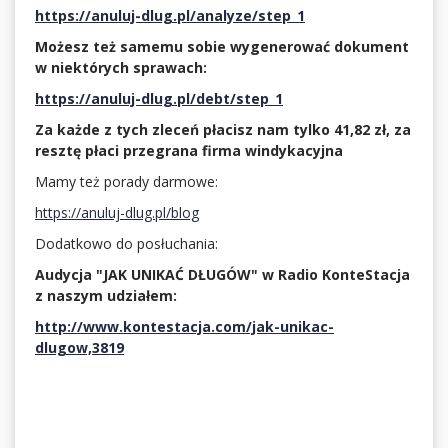
https://anuluj-dlug.pl/analyze/step_1
Możesz też samemu sobie wygenerować dokument
w niektórych sprawach:
https://anuluj-dlug.pl/debt/step_1
Za każde z tych zleceń płacisz nam tylko 41,82 zł, za
resztę płaci przegrana firma windykacyjna
Mamy też porady darmowe:
https://anuluj-dlug.pl/blog
Dodatkowo do posłuchania:
Audycja "JAK UNIKAĆ DŁUGÓW" w Radio KonteStacja
z naszym udziałem:
http://www.kontestacja.com/jak-unikac-
dlugow,3819