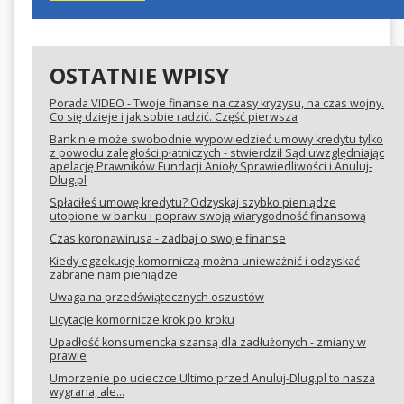
OSTATNIE WPISY
Porada VIDEO - Twoje finanse na czasy kryzysu, na czas wojny.
Co się dzieje i jak sobie radzić. Część pierwsza
Bank nie może swobodnie wypowiedzieć umowy kredytu tylko
z powodu zaległości płatniczych - stwierdził Sąd uwzględniając
apelację Prawników Fundacji Anioły Sprawiedliwości i Anuluj-
Dlug.pl
Spłaciłeś umowę kredytu? Odzyskaj szybko pieniądze
utopione w banku i popraw swoją wiarygodność finansową
Czas koronawirusa - zadbaj o swoje finanse
Kiedy egzekucję komorniczą można unieważnić i odzyskać
zabrane nam pieniądze
Uwaga na przedświątecznych oszustów
Licytacje komornicze krok po kroku
Upadłość konsumencka szansą dla zadłużonych - zmiany w
prawie
Umorzenie po ucieczce Ultimo przed Anuluj-Dlug.pl to nasza
wygrana, ale...