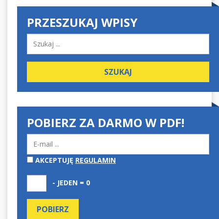
PRZESZUKAJ WPISY
POBIERZ ZA DARMO W PDF!
AKCEPTUJĘ
REGULAMIN
- JEDEN = 0