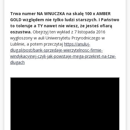
Trwa numer NA WNUCZKA na skalę 100 x AMBER
GOLD względem nie tylko ludzi starszych. I Państwo
to toleruje a TY nawet nie wiesz, że jesteś ofiarą
oszustwa.
Obejrzyj ten wykład z 7 listopada 2016
wygłoszony w auli Uniwersytetu Przyrodniczego w
Lublinie, a potem przeczytaj
https://anuluj-
dlug.pl/post/bank-sprzedaje-wierzytelnosc-firmie-
windykacyjnej-czyli-jak-powstaje-mega-przekret-na-tzw-
dlugach