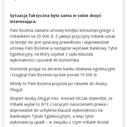
Sytuacja faktyczna była sama w sobie dosyć
interesująca:
Pani Bożena zawarła umowę kredytu konsumpcyjnego z
mBankiem na 25 000 zł. Z jakiejś przyczyny mBank uznał,
że kredyt nie jest spłacany prawidłowo i wypowiedział
umowę Pani Bożenie a następnie wystawił Bankowy Tytuł
Egzekucyjny, na który uzyskał z sądu klauzulę
wykonalności i poszedł do komornika.
Komornik podjął na zlecenie banku działania egzekucyjne
i ściągnął Pani Bożenie łącznie ponad 19 000 zł.
Wtedy to Pani Bożena przyszła po ratunek do Anuluj-
Dlug.pl
Ekspert Anuluj-Dlug.pl mec. Konrad Olczak stwierdził, że
mBank wydał to BTE z rażącym naruszeniem prawa i
doprowadził do uchylenia klauzuli wykonalności na
Bankowym Tytule Egzekucyjnym, a więc tytuł
wykonawczy upadł – w związku z czym mBank dostał