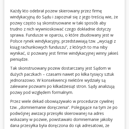
Każdy kto odebrał pozew skierowany przez firmę
windykacyjną do Sądu i zapoznał się z jego treścią wie, że
pozwy często są skonstruowane w taki sposób aby
trudno z nich wywnioskować czego dokładnie dotyczy
sprawa. Fundusze w oparciu, o które zbudowany jest w
Polsce rynek windykacyjny, przedstawiają tzw. „wyciągi z
ksiąg rachunkowych funduszu”, z których to ma niby
wynikać, iż pozwany jest firmie windykacyjnej winny jakieś
pieniądze.
Tak skonstruowany pozew dostarczany jest Sądom w
dużych paczkach – czasami nawet po kilka tysięcy sztuk
jednorazowo. W konsekwencji niektóre wydziały są
zalewane pozwami po kilkadziesiąt stron. Sądy analizują
pozwy pod względem formalnym.
Przez wiele dekad obowiązywało w procedurze cywilnej
tzw. „domniemanie doręczenia”. Polegające na tym że po
podwójnej awizacji przesyłki skierowanej na adres
wskazany w pozwie, powstawało domniemanie jakoby
dana przesyłka była doręczona do rąk adresatowi, ze