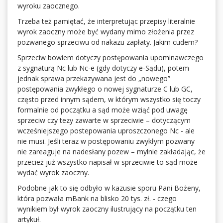
wyroku zaocznego.
Trzeba też pamiętać, że interpretując przepisy literalnie
wyrok zaoczny może być wydany mimo złożenia przez
pozwanego sprzeciwu od nakazu zapłaty. Jakim cudem?
Sprzeciw bowiem dotyczy postępowania upominawczego
z sygnaturą Nc lub Nc-e (gdy dotyczy e-Sądu), potem
jednak sprawa przekazywana jest do „nowego”
postępowania zwykłego o nowej sygnaturze C lub GC,
często przed innym sądem, w którym wszystko się toczy
formalnie od początku a sąd może wziąć pod uwagę
sprzeciw czy tezy zawarte w sprzeciwie – dotyczącym
wcześniejszego postepowania uproszczonego Nc - ale
nie musi. Jeśli teraz w postępowaniu zwykłym pozwany
nie zareaguje na nadesłany pozew – mylnie zakładając, że
przecież już wszystko napisał w sprzeciwie to sąd może
wydać wyrok zaoczny.
Podobne jak to się odbyło w kazusie sporu Pani Bożeny,
która pozwała mBank na blisko 20 tys. zł. - czego
wynikiem był wyrok zaoczny ilustrujący na początku ten
artykuł.