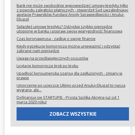
Bank nie może swobodnie wypowiedzieć umowy kredytu tylko
z powodu zaległości płatniczych - stwierdził Sąd uwzględniając
apelację Prawników Fundacji Anioły Sprawiedliwości i Anuluj-
Dlug.pl
Spłaciłeś umowę kredytu? Odzyskaj szybko pieniądze
utopione w banku i popraw swoją wiarygodność finansową
Czas koronawirusa - zadbaj o swoje finanse
Kiedy egzekucję komorniczą można unieważnić i odzyskać
zabrane nam pieniądze
Uwaga na przedświątecznych oszustów
Licytacje komornicze krok po kroku
Upadłość konsumencka szansą dla zadłużonych - zmiany w
prawie
Umorzenie po ucieczce Ultimo przed Anuluj-Dlug.pl to nasza
wygrana, ale...
Dofinansuj się STARTUPIE - Prosta Spółka Akcyjna już od 1
marca 2020 roku!
ZOBACZ WSZYSTKIE