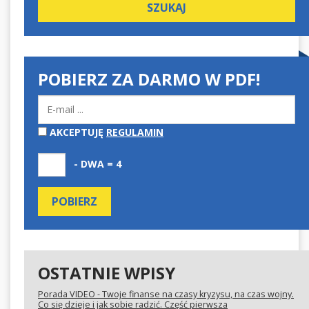
POBIERZ ZA DARMO W PDF!
AKCEPTUJĘ
REGULAMIN
- DWA = 4
OSTATNIE WPISY
Porada VIDEO - Twoje finanse na czasy kryzysu, na czas wojny.
Co się dzieje i jak sobie radzić. Część pierwsza