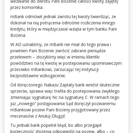
wezwanie do zwrotu Pani Bożenie całości kwoty zajętej
przez komornika.
mBank odmówił jednak zwrotu tej kwoty twierdząc, że
dokonał na nią potrącenia odnośnie rozliczenia innego
kredytu, który w międzyczasie wzięła w tym banku Pani
Bożena.
W AD uznaliśmy, że mBank nie miał do tego prawa i
powinien Pani Bożenie zwrócić zabrane pieniądze
przelewem – złożyliśmy więc w imieniu klientki
powództwo na tę kwotę w postepowaniu upominawczym
przeciwko mBankowi, zarzucając tej instytucji
bezpodstawne wzbogacenie.
Od doręczonego Nakazu Zapłaty bank wniósł skutecznie
sprzeciw, sprawa więc trafiła do postepowania zwykłego
zmieniając sygnaturę Nc na sygnaturę C. W ramach tego
już „nowego” postępowania Sąd doręczył pozwanemu
mBankowi pozew Pani Bożeny przygotowany przez
mecenasów z Anuluj-Dlug.pl
Tu jednak bank popełnił błąd, bo albo przegapił
konieczność złożenia odpowiedzi na pozew, albo – co