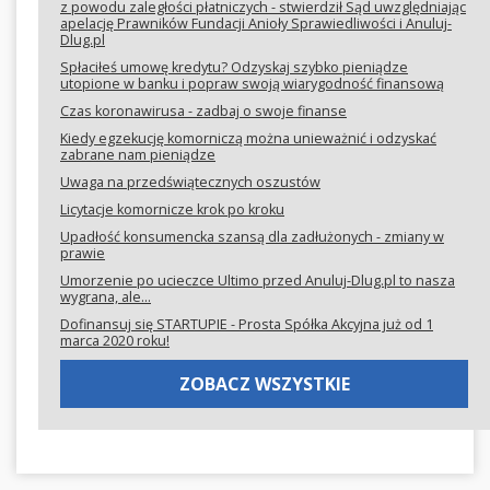
z powodu zaległości płatniczych - stwierdził Sąd uwzględniając
apelację Prawników Fundacji Anioły Sprawiedliwości i Anuluj-
Dlug.pl
Spłaciłeś umowę kredytu? Odzyskaj szybko pieniądze
utopione w banku i popraw swoją wiarygodność finansową
Czas koronawirusa - zadbaj o swoje finanse
Kiedy egzekucję komorniczą można unieważnić i odzyskać
zabrane nam pieniądze
Uwaga na przedświątecznych oszustów
Licytacje komornicze krok po kroku
Upadłość konsumencka szansą dla zadłużonych - zmiany w
prawie
Umorzenie po ucieczce Ultimo przed Anuluj-Dlug.pl to nasza
wygrana, ale...
Dofinansuj się STARTUPIE - Prosta Spółka Akcyjna już od 1
marca 2020 roku!
ZOBACZ WSZYSTKIE