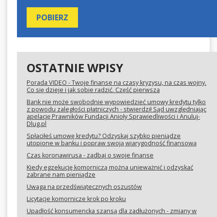
OSTATNIE WPISY
Porada VIDEO - Twoje finanse na czasy kryzysu, na czas wojny.
Co się dzieje i jak sobie radzić. Część pierwsza
Bank nie może swobodnie wypowiedzieć umowy kredytu tylko
z powodu zaległości płatniczych - stwierdził Sąd uwzględniając
apelację Prawników Fundacji Anioły Sprawiedliwości i Anuluj-
Dlug.pl
Spłaciłeś umowę kredytu? Odzyskaj szybko pieniądze
utopione w banku i popraw swoją wiarygodność finansową
Czas koronawirusa - zadbaj o swoje finanse
Kiedy egzekucję komorniczą można unieważnić i odzyskać
zabrane nam pieniądze
Uwaga na przedświątecznych oszustów
Licytacje komornicze krok po kroku
Upadłość konsumencka szansą dla zadłużonych - zmiany w