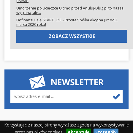
prawie
Umorzenie po ucieczce Ultimo przed Anuluj-Dlug.pl to nasza
wygrana, ale...
Dofinansuj się STARTUPIE - Prosta Spółka Akcyjna już od 1
marca 2020 roku!
ZOBACZ WSZYSTKIE
Korzystając z naszej strony wyrażasz zgodę na wykorzystywanie
Copyright © 2014 - 2026 Anuluj
Projekt:
Realizacja:
przez nas plików cookies.
Akceptuję
Szczegóły