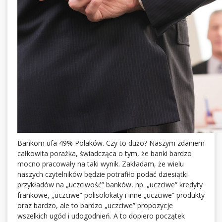
Bankom ufa 49% Polaków. Czy to dużo? Naszym zdaniem
całkowita porażka, świadcząca o tym, że banki bardzo
mocno pracowały na taki wynik. Zakładam, że wielu
naszych czytelników będzie potrafiło podać dziesiątki
przykładów na „uczciwość” banków, np. „uczciwe” kredyty
frankowe, „uczciwe” polisolokaty i inne „uczciwe” produkty
oraz bardzo, ale to bardzo „uczciwe” propozycje
wszelkich ugód i udogodnień. A to dopiero początek