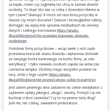
za kajak, rower czy żaglówkę też chcą w zastaw dowód
osobisty. To błąd. Kto wie co robią z dowodem klienta w
tym czasie? Skanują? A może od razu biorą pożyczkę w
Vivusie czy innym Bocianie? Zawsze i bezwzględnie należy
domagać się wyłącznie spisania niezbędnych do umowy
danych i żadnego kserowania
https://anuluj-
dlug.pl/blog/post/nie-pozwalaj-kopiowac-dowodu-
osobistego
Podobnie firmy pożyczkowe – wciąż wiele z nich żąda
przesłania ksera lub skanu dowodu i wpłacenia złotówki
ze swojego konta bankowego na konto firmy „w celu
weryfikacji”. I tylko niewielu osobom zapala się wówczas
czerwona lampka. Złodziej mając wszystko podane na
tacy, zrobi z tego użytek
https://anuluj-
dlug.pl/blog/post/nie-pozwol-ukrasc-sobie-tozsamosci
Jeśli zatem pewnego dnia zadzwoni do ciebie windykator z
żądaniem spłaty jakiegoś „długu”, zwolnij. Pomyśl czy nie
buchnął ci ktoś nazwiska? Czy to na pewno twój dług?
Jeśli nie, nie czekaj, zawiadom prokuratora.