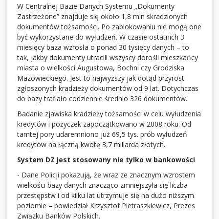
W Centralnej Bazie Danych Systemu „Dokumenty
Zastrzeżone” znajduje się około 1,8 mln skradzionych
dokumentów tożsamości. Po zablokowaniu nie mogą one
być wykorzystane do wyłudzeń. W czasie ostatnich 3
miesięcy baza wzrosła o ponad 30 tysięcy danych – to
tak, jakby dokumenty utracili wszyscy dorośli mieszkańcy
miasta o wielkości Augustowa, Bochni czy Grodziska
Mazowieckiego. Jest to najwyższy jak dotąd przyrost
zgłoszonych kradzieży dokumentów od 9 lat. Dotychczas
do bazy trafiało codziennie średnio 326 dokumentów.
Badanie zjawiska kradzieży tożsamości w celu wyłudzenia
kredytów i pożyczek zapoczątkowano w 2008 roku. Od
tamtej pory udaremniono już 69,5 tys. prób wyłudzeń
kredytów na łączną kwotę 3,7 miliarda złotych.
System DZ jest stosowany nie tylko w bankowości
- Dane Policji pokazują, że wraz ze znacznym wzrostem
wielkości bazy danych znacząco zmniejszyła się liczba
przestępstw i od kilku lat utrzymuje się na dużo niższym
poziomie – powiedział Krzysztof Pietraszkiewicz, Prezes
Związku Banków Polskich.