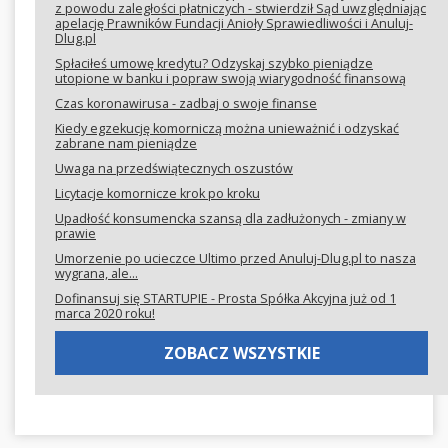
z powodu zaległości płatniczych - stwierdził Sąd uwzględniając
apelację Prawników Fundacji Anioły Sprawiedliwości i Anuluj-
Dlug.pl
Spłaciłeś umowę kredytu? Odzyskaj szybko pieniądze
utopione w banku i popraw swoją wiarygodność finansową
Czas koronawirusa - zadbaj o swoje finanse
Kiedy egzekucję komorniczą można unieważnić i odzyskać
zabrane nam pieniądze
Uwaga na przedświątecznych oszustów
Licytacje komornicze krok po kroku
Upadłość konsumencka szansą dla zadłużonych - zmiany w
prawie
Umorzenie po ucieczce Ultimo przed Anuluj-Dlug.pl to nasza
wygrana, ale...
Dofinansuj się STARTUPIE - Prosta Spółka Akcyjna już od 1
marca 2020 roku!
ZOBACZ WSZYSTKIE