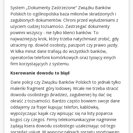
System „Dokumenty Zastrzeżone” Związku Banków
Polskich to ogólnopolska baza milionów skradzionych i
zagubionych dokumentów. Chroni przed wyłudzeniami z
użyciem cudzej tożsamości. Zastrzegać dokumenty
powinni wszyscy - nie tylko klienci banków. To
najważniejszy krok, który trzeba natychmiast zrobić, gdy
utracimy np. dowód osobisty, paszport czy prawo jazdy.
W kilka minut dane trafiają do wszystkich banków,
operatorów telefonii komórkowych oraz tysięcy innych
firm korzystających z systemu.
Kserowanie dowodu to błąd
Dane policji czy Związku Banków Polskich to jednak tylko
maleńki fragment góry lodowej. Wcale nie trzeba stracić
dowodu osobistego (kradzież, zagubienie) by dać się
okraść z tożsamości. Bardzo często bowiem swoje dane
oddajemy za frajer kupując telefon, kablówkę,
wypożyczając kajak czy wpisując się na listy poparcia
kogoś czy czegoś. Firmy telekomunikacyjnie nagminnie
żądają ksera dowodu osobistego uzależniając od tego
sprzedaż usługi. W wypożyczalniach sprzętu sportowego