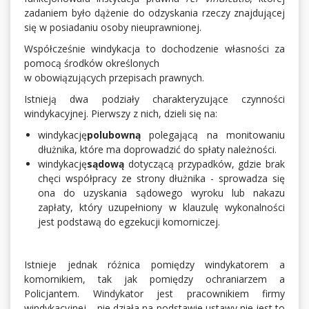
zadaniem było dążenie do odzyskania rzeczy znajdującej
się w posiadaniu osoby nieuprawnionej.
Współcześnie windykacja to dochodzenie własności za
pomocą środków określonych
w obowiązujących przepisach prawnych.
Istnieją dwa podziały charakteryzujące czynności
windykacyjnej. Pierwszy z nich, dzieli się na:
windykację
polubowną
polegającą na monitowaniu
dłużnika, które ma doprowadzić do spłaty należności.
windykację
sądową
dotyczącą przypadków, gdzie brak
chęci współpracy ze strony dłużnika - sprowadza się
ona do uzyskania sądowego wyroku lub nakazu
zapłaty, który uzupełniony w klauzulę wykonalności
jest podstawą do egzekucji komorniczej.
Istnieje jednak różnica pomiędzy windykatorem a
komornikiem, tak jak pomiędzy ochraniarzem a
Policjantem. Windykator jest pracownikiem firmy
windykacyjnej – nie działa na podstawie ustawy nie jest to