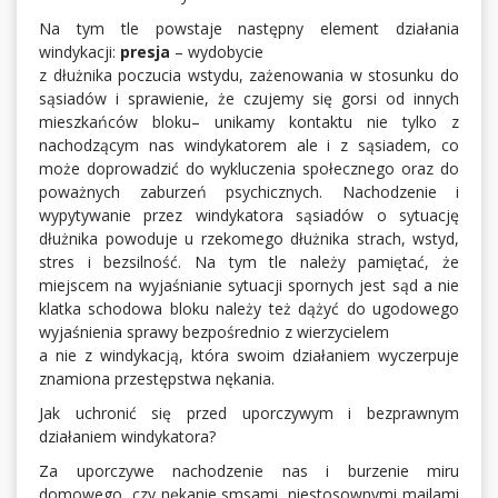
Na tym tle powstaje następny element działania
windykacji:
presja
– wydobycie
z dłużnika poczucia wstydu, zażenowania w stosunku do
sąsiadów i sprawienie, że czujemy się gorsi od innych
mieszkańców bloku– unikamy kontaktu nie tylko z
nachodzącym nas windykatorem ale i z sąsiadem, co
może doprowadzić do wykluczenia społecznego oraz do
poważnych zaburzeń psychicznych. Nachodzenie i
wypytywanie przez windykatora sąsiadów o sytuację
dłużnika powoduje u rzekomego dłużnika strach, wstyd,
stres i bezsilność. Na tym tle należy pamiętać, że
miejscem na wyjaśnianie sytuacji spornych jest sąd a nie
klatka schodowa bloku należy też dążyć do ugodowego
wyjaśnienia sprawy bezpośrednio z wierzycielem
a nie z windykacją, która swoim działaniem wyczerpuje
znamiona przestępstwa nękania.
Jak uchronić się przed uporczywym i bezprawnym
działaniem windykatora?
Za uporczywe nachodzenie nas i burzenie miru
domowego, czy nękanie smsami, niestosownymi mailami