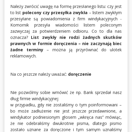
Należy zwrócić uwagę na formę przesłanego listu: czy jest
to list
polecony czy przesyłka zwykła
– listem zwykłym
przesyłane są powiadomienia z firm windykacyjnych -
Komornik przesyła wiadomości listem poleconym
zazwyczaj za potwierdzeniem odbioru. Co to dla nas
oznacza?
List zwykły nie rodzi żadnych skutków
prawnych w formie doręczenia – nie zaczynają biec
żadne terminy
– można ją przyrównać do ulotek
reklamowych.
Na co jeszcze należy uważać:
doręczenie
Nie pozwólmy sobie wmówić że np. Bank sprzedał nasz
dług firmie windykacyjnej
w przypadku, gdy nie zostaliśmy o tym poinformowani –
bo może zadłużenie nie jest jeszcze przedawnione, a
windykator podniesionym głosem „wkręca nas” mówiąc,
że nie odebraliśmy dwukrotnie pisma, dlatego pismo
zostało uznane za doręczone i tym samym uznaliśmy