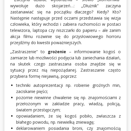
wywołuje dużo skojarzeń…: „Dłużnik” zaczyna
zastanawiać się na początku dlaczego? Kiedy? Kto?
Następnie następuje przed oczami przedstawia się wizja
człowieka, który wchodzi i zabiera ruchomości w postaci
telewizora, laptopa czy niszczarki do papieru – ale zanim
akcja filmu rozwinie się do przysłowiowego horroru
przejdźmy do kwestii poważniejszych.
„Zastraszenie” to
grożenie
– informowanie kogoś o
zamiarze lub możliwości podjęcia lub zaniechania działań,
na skutek czego zastraszana osoba znajdzie się w
sytuacji przez nią niepożądanej. Zastraszanie często
przybiera formę niejawną, poprzez:
techniki autoprezentacji np. robienie groźnych min,
zaciskanie pięści;
pozornie niewinne chwalenie się np. znajomościami z
przełożonym w zakładzie pracy, władzą, policją,
światem przestępczym;
opowiadaniem, że się kogoś pobiło, zwłaszcza z
błahego powodu, np. niewielką zniewagę;
deklarowaniem posiadania broni, czy znajomością