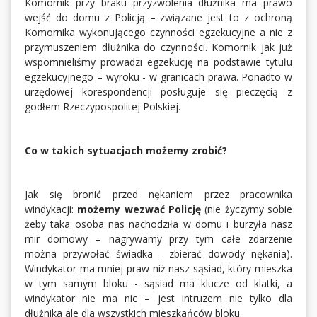
Komornik przy braku przyzwolenia dłużnika ma prawo
wejść do domu z Policją – związane jest to z ochroną
Komornika wykonującego czynności egzekucyjne a nie z
przymuszeniem dłużnika do czynności. Komornik jak już
wspomnieliśmy prowadzi egzekucję na podstawie tytułu
egzekucyjnego – wyroku - w granicach prawa. Ponadto w
urzędowej korespondencji posługuje się pieczęcią z
godłem Rzeczypospolitej Polskiej.
Co w takich sytuacjach możemy zrobić?
Jak się bronić przed nękaniem przez pracownika
windykacji:
możemy wezwać Policję
(nie życzymy sobie
żeby taka osoba nas nachodziła w domu i burzyła nasz
mir domowy – nagrywamy przy tym całe zdarzenie
można przywołać świadka - zbierać dowody nękania).
Windykator ma mniej praw niż nasz sąsiad, który mieszka
w tym samym bloku - sąsiad ma klucze od klatki, a
windykator nie ma nic – jest intruzem nie tylko dla
dłużnika ale dla wszystkich mieszkańców bloku.