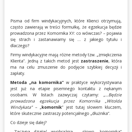
Pisma od firm windykacyjnych, które Klienci otrzymują,
często zawierają w treści formułkę, że egzekucja będzie
prowadzona przez Komornika XY: co wówczas? – pojawia
się strach i zastanawiamy się … z jakiego tytułu i
dlaczego?
Firmy windykacyjne mają różne metody tzw. „zmiękczenia
Klienta”. Jedną z takich metod jest
zastraszenie
, która
ma na celu zmuszenie do podjęcie szybkiej decyzji i
zapłaty.
Metoda „na komornika”
w praktyce wykorzystywana
jest już na etapie pisemnego kontaktu z nękanym
osobami. W listach zazwyczaj czytamy:
„…Będzie
prowadzona egzekucja przez Komornika „Witolda
Windykata”
– „
komornik
” jest tutaj słowem kluczem,
które skutecznie zastraszy potencjalnego „dłużnika”.
Co dzieje się dalej?
Zaczyna działać wyobraźnia – słowo „komornika”