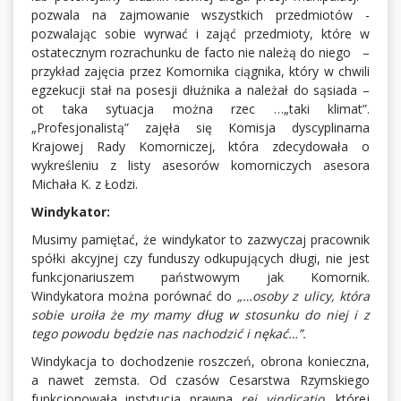
pozwala na zajmowanie wszystkich przedmiotów -
pozwalając sobie wyrwać i zająć przedmioty, które w
ostatecznym rozrachunku de facto nie należą do niego –
przykład zajęcia przez Komornika ciągnika, który w chwili
egzekucji stał na posesji dłużnika a należał do sąsiada –
ot taka sytuacja można rzec …„taki klimat”.
„Profesjonalistą” zajęła się Komisja dyscyplinarna
Krajowej Rady Komorniczej, która zdecydowała o
wykreśleniu z listy asesorów komorniczych asesora
Michała K. z Łodzi.
Windykator:
Musimy pamiętać, że windykator to zazwyczaj pracownik
spółki akcyjnej czy funduszy odkupujących długi, nie jest
funkcjonariuszem państwowym jak Komornik.
Windykatora można porównać do
„…osoby z ulicy, która
sobie uroiła że my mamy dług w stosunku do niej i z
tego powodu będzie nas nachodzić i nękać…”.
Windykacja to dochodzenie roszczeń, obrona konieczna,
a nawet zemsta. Od czasów Cesarstwa Rzymskiego
funkcjonowała instytucja prawna
rei vindicatio
, której