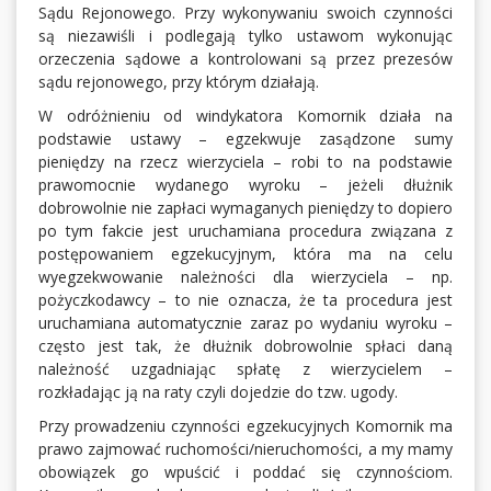
Sądu Rejonowego. Przy wykonywaniu swoich czynności
są niezawiśli i podlegają tylko ustawom wykonując
orzeczenia sądowe a kontrolowani są przez prezesów
sądu rejonowego, przy którym działają.
W odróżnieniu od windykatora Komornik działa na
podstawie ustawy – egzekwuje zasądzone sumy
pieniędzy na rzecz wierzyciela – robi to na podstawie
prawomocnie wydanego wyroku – jeżeli dłużnik
dobrowolnie nie zapłaci wymaganych pieniędzy to dopiero
po tym fakcie jest uruchamiana procedura związana z
postępowaniem egzekucyjnym, która ma na celu
wyegzekwowanie należności dla wierzyciela – np.
pożyczkodawcy – to nie oznacza, że ta procedura jest
uruchamiana automatycznie zaraz po wydaniu wyroku –
często jest tak, że dłużnik dobrowolnie spłaci daną
należność uzgadniając spłatę z wierzycielem –
rozkładając ją na raty czyli dojedzie do tzw. ugody.
Przy prowadzeniu czynności egzekucyjnych Komornik ma
prawo zajmować ruchomości/nieruchomości, a my mamy
obowiązek go wpuścić i poddać się czynnościom.