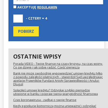
AKCEPTUJĘ
REGULAMIN
- CZTERY = 4
OSTATNIE WPISY
Porada VIDEO - Twoje finanse na czasy kryzysu, na czas wojny.
Co się dzieje i jak sobie radzić. Część pierwsza
Bank nie może swobodnie wypowiedzieć umowy kredytu tylko
z powodu zaległości płatniczych - stwierdził Sąd uwzględniając
apelację Prawników Fundacji Anioły Sprawiedliwości i Anuluj-
Dlug.pl
Spłaciłeś umowę kredytu? Odzyskaj szybko pieniądze
utopione w banku i popraw swoją wiarygodność finansową
Czas koronawirusa - zadbaj o swoje finanse
Kiedy egzekucję komorniczą można unieważnić i odzyskać