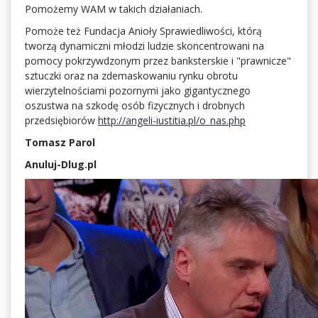
Pomożemy WAM w takich działaniach.
Pomoże też Fundacja Anioły Sprawiedliwości, którą
tworzą dynamiczni młodzi ludzie skoncentrowani na
pomocy pokrzywdzonym przez banksterskie i "prawnicze"
sztuczki oraz na zdemaskowaniu rynku obrotu
wierzytelnościami pozornymi jako gigantycznego
oszustwa na szkodę osób fizycznych i drobnych
przedsiębiorów
http://angeli-iustitia.pl/o_nas.php
Tomasz Parol
Anuluj-Dlug.pl