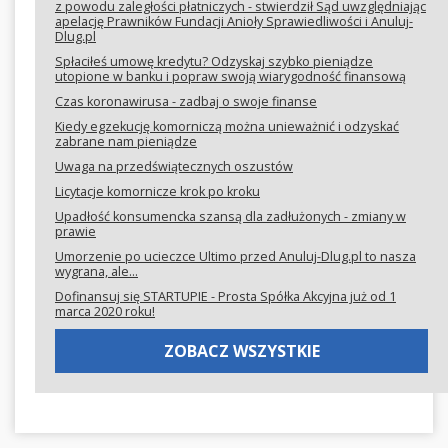
z powodu zaległości płatniczych - stwierdził Sąd uwzględniając
apelację Prawników Fundacji Anioły Sprawiedliwości i Anuluj-
Dlug.pl
Spłaciłeś umowę kredytu? Odzyskaj szybko pieniądze
utopione w banku i popraw swoją wiarygodność finansową
Czas koronawirusa - zadbaj o swoje finanse
Kiedy egzekucję komorniczą można unieważnić i odzyskać
zabrane nam pieniądze
Uwaga na przedświątecznych oszustów
Licytacje komornicze krok po kroku
Upadłość konsumencka szansą dla zadłużonych - zmiany w
prawie
Umorzenie po ucieczce Ultimo przed Anuluj-Dlug.pl to nasza
wygrana, ale...
Dofinansuj się STARTUPIE - Prosta Spółka Akcyjna już od 1
marca 2020 roku!
ZOBACZ WSZYSTKIE