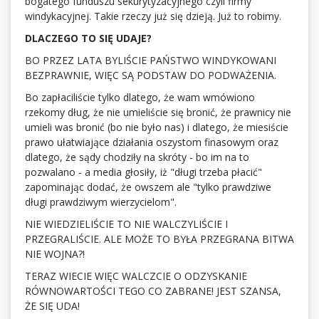
bogatego funduszu sekurytyzacyjnego czyli firmy
windykacyjnej. Takie rzeczy już się dzieją. Już to robimy.
DLACZEGO TO SIĘ UDAJE?
BO PRZEZ LATA BYLIŚCIE PAŃSTWO WINDYKOWANI
BEZPRAWNIE, WIĘC SĄ PODSTAW DO PODWAŻENIA.
Bo zapłaciliście tylko dlatego, że wam wmówiono
rzekomy dług, że nie umieliście się bronić, że prawnicy nie
umieli was bronić (bo nie było nas) i dlatego, że miesiście
prawo ułatwiające działania oszystom finasowym oraz
dlatego, że sądy chodziły na skróty - bo im na to
pozwalano - a media głosiły, iż "długi trzeba płacić"
zapominając dodać, że owszem ale "tylko prawdziwe
długi prawdziwym wierzycielom".
NIE WIEDZIELIŚCIE TO NIE WALCZYLIŚCIE I
PRZEGRALIŚCIE. ALE MOŻE TO BYŁA PRZEGRANA BITWA
NIE WOJNA?!
TERAZ WIECIE WIĘC WALCZCIE O ODZYSKANIE
RÓWNOWARTOŚCI TEGO CO ZABRANE! JEST SZANSA,
ŻE SIĘ UDA!