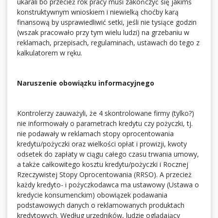
ukarali bo przecież rok pracy musi zakończyć się jakimś
konstruktywnym wnioskiem i niewielką choćby karą
finansową by usprawiedliwić setki, jeśli nie tysiące godzin
(wszak pracowało przy tym wielu ludzi) na grzebaniu w
reklamach, przepisach, regulaminach, ustawach do tego z
kalkulatorem w ręku.
Naruszenie obowiązku informacyjnego
Kontrolerzy zauważyli, że 4 skontrolowane firmy (tylko?)
nie informowały o parametrach kredytu czy pożyczki, tj.
nie podawały w reklamach stopy oprocentowania
kredytu/pożyczki oraz wielkości opłat i prowizji, kwoty
odsetek do zapłaty w ciągu całego czasu trwania umowy,
a także całkowitego kosztu kredytu/pożyczki i Rocznej
Rzeczywistej Stopy Oprocentowania (RRSO). A przecież
każdy kredyto- i pożyczkodawca ma ustawowy (Ustawa o
kredycie konsumenckim) obowiązek podawania
podstawowych danych o reklamowanych produktach
kredytowych. Według urzędników, ludzie oglądający