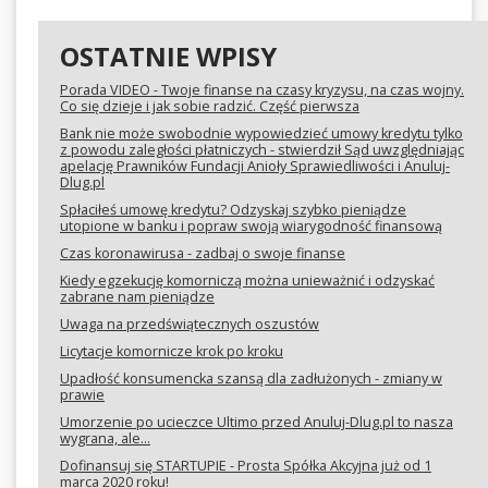
OSTATNIE WPISY
Porada VIDEO - Twoje finanse na czasy kryzysu, na czas wojny.
Co się dzieje i jak sobie radzić. Część pierwsza
Bank nie może swobodnie wypowiedzieć umowy kredytu tylko
z powodu zaległości płatniczych - stwierdził Sąd uwzględniając
apelację Prawników Fundacji Anioły Sprawiedliwości i Anuluj-
Dlug.pl
Spłaciłeś umowę kredytu? Odzyskaj szybko pieniądze
utopione w banku i popraw swoją wiarygodność finansową
Czas koronawirusa - zadbaj o swoje finanse
Kiedy egzekucję komorniczą można unieważnić i odzyskać
zabrane nam pieniądze
Uwaga na przedświątecznych oszustów
Licytacje komornicze krok po kroku
Upadłość konsumencka szansą dla zadłużonych - zmiany w
prawie
Umorzenie po ucieczce Ultimo przed Anuluj-Dlug.pl to nasza
wygrana, ale...
Dofinansuj się STARTUPIE - Prosta Spółka Akcyjna już od 1
marca 2020 roku!