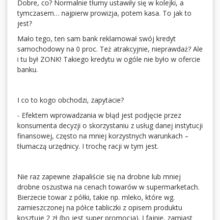
Dobre, co? Normalnie tłumy ustawiły się w kolejki, a
tymczasem… najpierw prowizja, potem kasa. To jak to
jest?
Mało tego, ten sam bank reklamował swój kredyt
samochodowy na 0 proc. Też atrakcyjnie, nieprawdaż? Ale
i tu był ZONK! Takiego kredytu w ogóle nie było w ofercie
banku.
I co to kogo obchodzi, zapytacie?
- Efektem wprowadzania w błąd jest podjęcie przez
konsumenta decyzji o skorzystaniu z usług danej instytucji
finansowej, często na mniej korzystnych warunkach –
tłumaczą urzędnicy. I trochę racji w tym jest.
Nie raz zapewne złapaliście się na drobne lub mniej
drobne oszustwa na cenach towarów w supermarketach.
Bierzecie towar z półki, takie np. mleko, które wg.
zamieszczonej na półce tabliczki z opisem produktu
kosztuje 2 zł (bo jest super promocja). I fajnie, zamiast