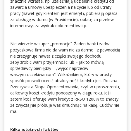
znacznie wzrasta, np. uzależniają udzielenie kredytu od
zawarcia umowy ubezpieczenia na życie lub od utraty
pracy (nawet gdy klientem jest emeryt), pobierają opłata
za obsługę w domu (w Providencie), opłatę za przelew
internetowy, za wydruk dokumentów itp.
Nie wierzcie w super „promocje”. Żaden bank i żadna
pożyczkowa firma nie da wam nic za darmo i z pewnością
nie zrezygnuje nawet z części swojego dochodu,
żeby zrobić wam przyjemność lub – jak to mówią
sprzedawcy pieniędzy – „wyjść naprzeciw
waszym oczekiwaniom”. Wskaźnikiem, który w prosty
sposób pozwoli ocenić atrakcyjność kredytu jest Roczna
Rzeczywista Stopa Oprocentowania, czyli w uproszczeniu,
całkowity koszt kredytu ponoszony w ciągu roku. Jeśli
zatem ktoś oferuje wam kredyt z RRSO 1200% to znaczy,
że zwyczajnie próbuje was dmuchnąć na kasę. Cudów nie
ma.
Kilka istotnych faktów