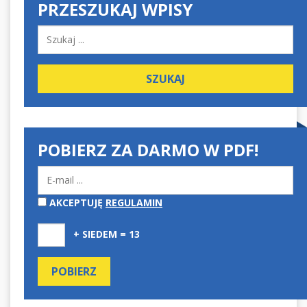
PRZESZUKAJ WPISY
POBIERZ ZA DARMO W PDF!
AKCEPTUJĘ
REGULAMIN
+ SIEDEM = 13