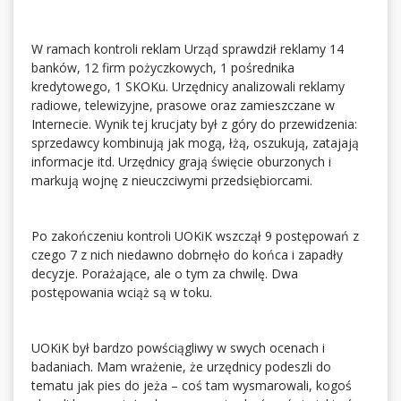
W ramach kontroli reklam Urząd sprawdził reklamy 14
banków, 12 firm pożyczkowych, 1 pośrednika
kredytowego, 1 SKOKu. Urzędnicy analizowali reklamy
radiowe, telewizyjne, prasowe oraz zamieszczane w
Internecie. Wynik tej krucjaty był z góry do przewidzenia:
sprzedawcy kombinują jak mogą, łżą, oszukują, zatajają
informacje itd. Urzędnicy grają święcie oburzonych i
markują wojnę z nieuczciwymi przedsiębiorcami.
Po zakończeniu kontroli UOKiK wszczął 9 postępowań z
czego 7 z nich niedawno dobrnęło do końca i zapadły
decyzje. Porażające, ale o tym za chwilę. Dwa
postępowania wciąż są w toku.
UOKiK był bardzo powściągliwy w swych ocenach i
badaniach. Mam wrażenie, że urzędnicy podeszli do
tematu jak pies do jeża – coś tam wysmarowali, kogoś