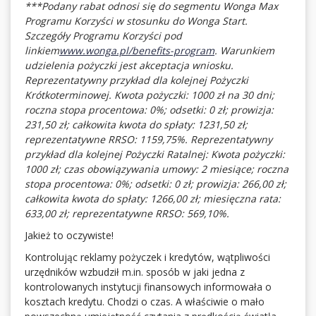
***Podany rabat odnosi się do segmentu Wonga Max
Programu Korzyści w stosunku do Wonga Start.
Szczegóły Programu Korzyści pod
linkiem
www.wonga.pl/benefits-program
. Warunkiem
udzielenia pożyczki jest akceptacja wniosku.
Reprezentatywny przykład dla kolejnej Pożyczki
Krótkoterminowej. Kwota pożyczki: 1000 zł na 30 dni;
roczna stopa procentowa: 0%; odsetki: 0 zł; prowizja:
231,50 zł; całkowita kwota do spłaty: 1231,50 zł;
reprezentatywne RRSO: 1159,75%. Reprezentatywny
przykład dla kolejnej Pożyczki Ratalnej: Kwota pożyczki:
1000 zł; czas obowiązywania umowy: 2 miesiące; roczna
stopa procentowa: 0%; odsetki: 0 zł; prowizja: 266,00 zł;
całkowita kwota do spłaty: 1266,00 zł; miesięczna rata:
633,00 zł; reprezentatywne RRSO: 569,10%.
Jakież to oczywiste!
Kontrolując reklamy pożyczek i kredytów, wątpliwości
urzędników wzbudził m.in. sposób w jaki jedna z
kontrolowanych instytucji finansowych informowała o
kosztach kredytu. Chodzi o czas. A właściwie o mało