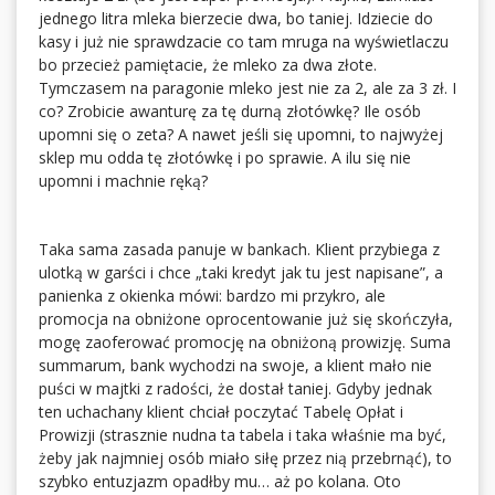
jednego litra mleka bierzecie dwa, bo taniej. Idziecie do
kasy i już nie sprawdzacie co tam mruga na wyświetlaczu
bo przecież pamiętacie, że mleko za dwa złote.
Tymczasem na paragonie mleko jest nie za 2, ale za 3 zł. I
co? Zrobicie awanturę za tę durną złotówkę? Ile osób
upomni się o zeta? A nawet jeśli się upomni, to najwyżej
sklep mu odda tę złotówkę i po sprawie. A ilu się nie
upomni i machnie ręką?
Taka sama zasada panuje w bankach. Klient przybiega z
ulotką w garści i chce „taki kredyt jak tu jest napisane”, a
panienka z okienka mówi: bardzo mi przykro, ale
promocja na obniżone oprocentowanie już się skończyła,
mogę zaoferować promocję na obniżoną prowizję. Suma
summarum, bank wychodzi na swoje, a klient mało nie
puści w majtki z radości, że dostał taniej. Gdyby jednak
ten uchachany klient chciał poczytać Tabelę Opłat i
Prowizji (strasznie nudna ta tabela i taka właśnie ma być,
żeby jak najmniej osób miało siłę przez nią przebrnąć), to
szybko entuzjazm opadłby mu… aż po kolana. Oto