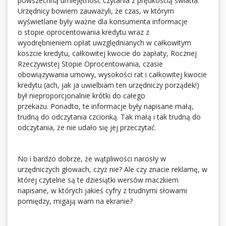
powszechną umiejętność czytania z prędkością światła.
Urzędnicy bowiem zauważyli, że czas, w którym
wyświetlane były ważne dla konsumenta informacje
o stopie oprocentowania kredytu wraz z
wyodrębnieniem opłat uwzględnianych w całkowitym
koszcie kredytu, całkowitej kwocie do zapłaty, Rocznej
Rzeczywistej Stopie Oprocentowania, czasie
obowiązywania umowy, wysokości rat i całkowitej kwocie
kredytu (ach, jak ja uwielbiam ten urzędniczy porządek!)
był nieproporcjonalnie krótki do całego
przekazu. Ponadto, te informacje były napisane małą,
trudną do odczytania czcionką. Tak małą i tak trudną do
odczytania, że nie udało się jej przeczytać.
No i bardzo dobrze, że wątpliwości narosły w
urzędniczych głowach, czyż nie? Ale czy znacie reklamę, w
której czytelne są te dziesiątki wersów maczkiem
napisane, w których jakieś cyfry z trudnymi słowami
pomiędzy, migają wam na ekranie?