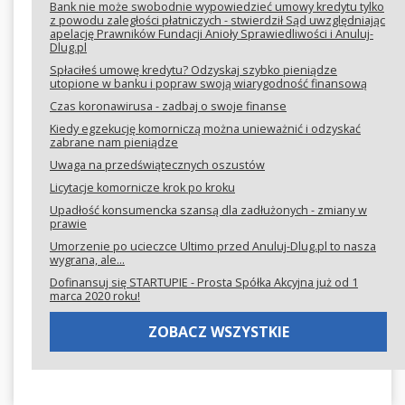
Bank nie może swobodnie wypowiedzieć umowy kredytu tylko
z powodu zaległości płatniczych - stwierdził Sąd uwzględniając
apelację Prawników Fundacji Anioły Sprawiedliwości i Anuluj-
Dlug.pl
Spłaciłeś umowę kredytu? Odzyskaj szybko pieniądze
utopione w banku i popraw swoją wiarygodność finansową
Czas koronawirusa - zadbaj o swoje finanse
Kiedy egzekucję komorniczą można unieważnić i odzyskać
zabrane nam pieniądze
Uwaga na przedświątecznych oszustów
Licytacje komornicze krok po kroku
Upadłość konsumencka szansą dla zadłużonych - zmiany w
prawie
Umorzenie po ucieczce Ultimo przed Anuluj-Dlug.pl to nasza
wygrana, ale...
Dofinansuj się STARTUPIE - Prosta Spółka Akcyjna już od 1
marca 2020 roku!
ZOBACZ WSZYSTKIE